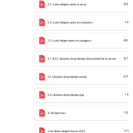
535 KB
2.3. Lutte intégrée contre la verse
1 MB
2.4. Lutte intégrée contre les maladies
426 KB
2.5. Lutte intégré contre les ravageurs
527 KB
3.1. & 3.2. Céréales de printemps, déroulement de la saison
475 KB
3.3. Céréales de printemps avoine
1 MB
3.4. Céréales de printemps orge
775 KB
4. Perspectives
12 MB
Livre Blanc complet février 2024