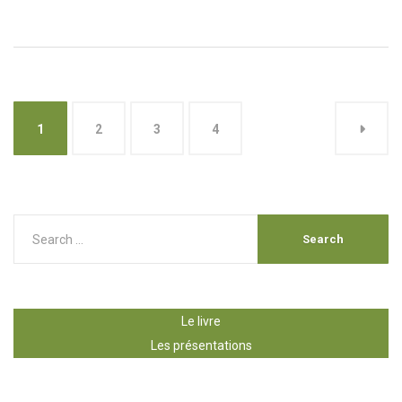
1
2
3
4
Le livre
Les présentations