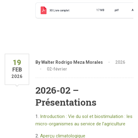
17 MB
.pdf
Apr 0
XX Livre complet
19
By Walter Rodrigo Meza Morales
2026
FEB
02-février
2026
2026-02 –
Présentations
1.
Introduction : Vie du sol et biostimulation : les
micro-organismes au service de l’agriculture
2.
Aperçu climatologique