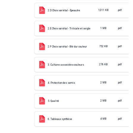
1,011 KB
.pdf
2.D Choix variétal - Epeautre
1 MB
.pdf
2.E Choix variétal - Triticale et seigle
752 KB
.pdf
2.F Choix variétal - Blé dur couleur
276 KB
.pdf
3. Cultures associées-couleurs
2 MB
.pdf
4. Protection des semis
2 MB
.pdf
5. Qualité
4 MB
.pdf
6. Tableaux synthèse