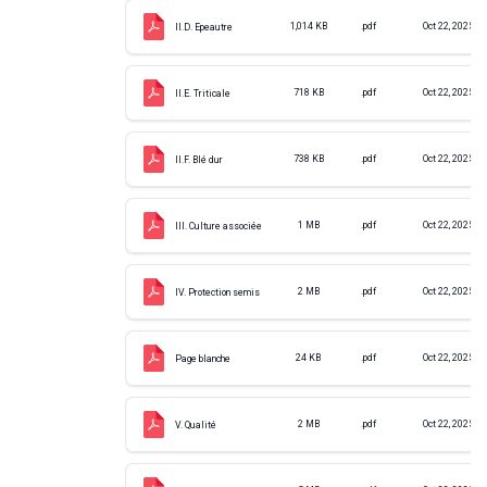
1,014 KB
.pdf
Oct 22, 2025
II.D. Epeautre
718 KB
.pdf
Oct 22, 2025
II.E. Triticale
738 KB
.pdf
Oct 22, 2025
II.F. Blé dur
1 MB
.pdf
Oct 22, 2025
III. Culture associée
2 MB
.pdf
Oct 22, 2025
IV. Protection semis
24 KB
.pdf
Oct 22, 2025
Page blanche
2 MB
.pdf
Oct 22, 2025
V. Qualité