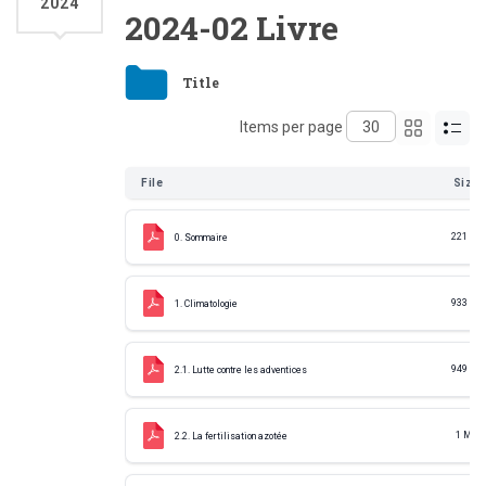
2024
2024-02 Livre
Title
Items per page
File
Size
221 KB
0. Sommaire
933 KB
1. Climatologie
949 KB
2.1. Lutte contre les adventices
1 MB
2.2. La fertilisation azotée