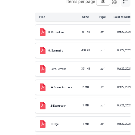
Items per page
File
Size
Type
Last Modifie
511 KB
.pdf
Oct 22, 2025
0. Couverture
438 KB
.pdf
Oct 22, 2025
0. Sommaire
351 KB
.pdf
Oct 22, 2025
I. Déroulement
2 MB
.pdf
Oct 22, 2025
II.A Froment couleur
1 MB
.pdf
Oct 22, 2025
II.B Escourgeon
1 MB
.pdf
Oct 22, 2025
II.C. Orge