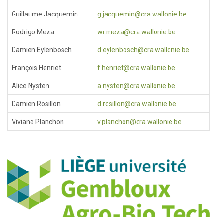
Guillaume Jacquemin
g.jacquemin@cra.wallonie.be
Rodrigo Meza
wr.meza@cra.wallonie.be
Damien Eylenbosch
d.eylenbosch@cra.wallonie.be
François Henriet
f.henriet@cra.wallonie.be
Alice Nysten
a.nysten@cra.wallonie.be
Damien Rosillon
d.rosillon@cra.wallonie.be
Viviane Planchon
v.planchon@cra.wallonie.be