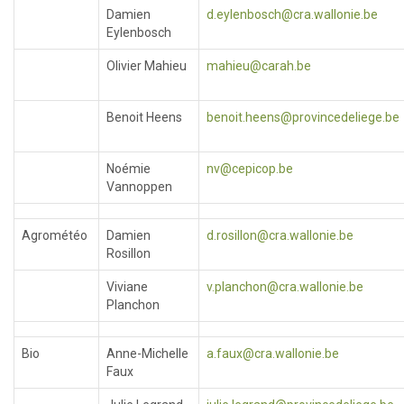
Damien
d.eylenbosch@cra.wallonie.be
Eylenbosch
Olivier Mahieu
mahieu@carah.be
Benoit Heens
benoit.heens@provincedeliege.be
Noémie
nv@cepicop.be
Vannoppen
Agrométéo
Damien
d.rosillon@cra.wallonie.be
Rosillon
Viviane
v.planchon@cra.wallonie.be
Planchon
Bio
Anne-Michelle
a.faux@cra.wallonie.be
Faux