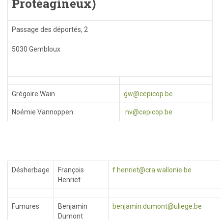
Protéagineux)
Passage des déportés, 2
5030 Gembloux
Grégoire Wain
gw@cepicop.be
Noémie Vannoppen
nv@cepicop.be
Désherbage
François
f.henriet@cra.wallonie.be
Henriet
Fumures
Benjamin
benjamin.dumont@uliege.be
Dumont