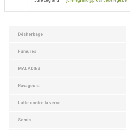
Julie Legrand
julie.legrand@provincedeliege.be
Désherbage
Fumures
MALADIES
Ravageurs
Lutte contre la verse
Semis