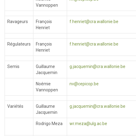
Vannoppen
Ravageurs
François
f.henriet@cra.wallonie.be
Henriet
Régulateurs
François
f.henriet@cra.wallonie.be
Henriet
Semis
Guillaume
g.jacquemin@cra.wallonie.be
Jacquemin
Noémie
nv@cepicop.be
Vannoppen
Variétés
Guillaume
g.jacquemin@cra.wallonie.be
Jacquemin
Rodrigo Meza
wr.meza@ulg.ac.be