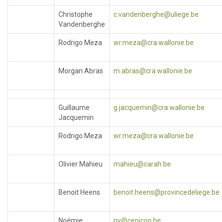
Christophe
c.vandenberghe@uliege.be
Vandenberghe
Rodrigo Meza
wr.meza@cra.wallonie.be
Morgan Abras
m.abras@cra.wallonie.be
Guillaume
g.jacquemin@cra.wallonie.be
Jacquemin
Rodrigo Meza
wr.meza@cra.wallonie.be
Olivier Mahieu
mahieu@carah.be
Benoit Heens
benoit.heens@provincedeliege.be
Noémie
nv@cepicop.be