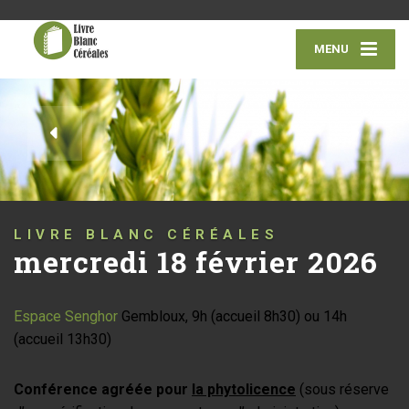
MENU
LIVRE BLANC CÉRÉALES
mercredi 18 février 2026
Espace Senghor
Gembloux, 9h (accueil 8h30) ou 14h
(accueil 13h30)
Conférence agréée pour
la phytolicence
(sous réserve