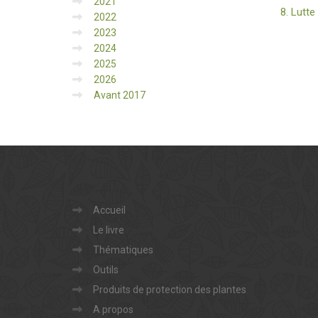
2021
8. Lutte
2022
2023
2024
2025
2026
Avant 2017
Accueil
Le livre
Thématiques
Outils
Produits de protection des plantes
A propos