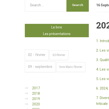
16 Sept
20
Le livre
Les présentations
1. Intro
2. Les 
02 - février
02-février
3. Quali
09 - septembre
livre blanc février
4. Les v
5. Les v
6. 2024,
2017
2018
7. Diver
2019
triticale
2020