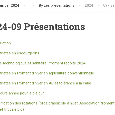
ember 2024
By Les présentations
2024
09 - s
24-09 Présentations
duction
variétés en escourgeons
té technologique et sanitaire : froment récolte 2024
ariétés en froment d’hiver en agriculture conventionnelle
ariétés en froment d’hiver en AB et tolérance à la carie
 dure année pour le blé dur
sification des rotations (orge brassicole d’hiver, Association froment-
 et triticale bio)