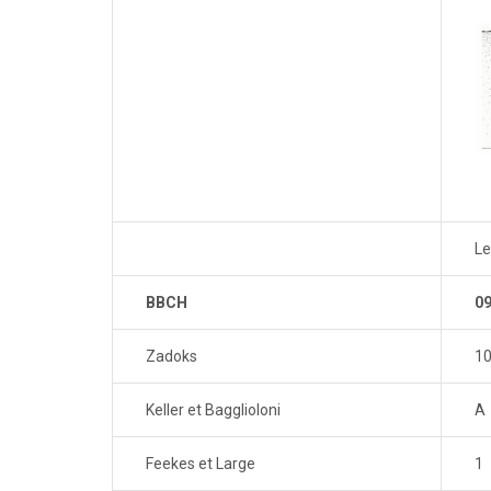
L
BBCH
0
Zadoks
1
Keller et Bagglioloni
A
Feekes et Large
1