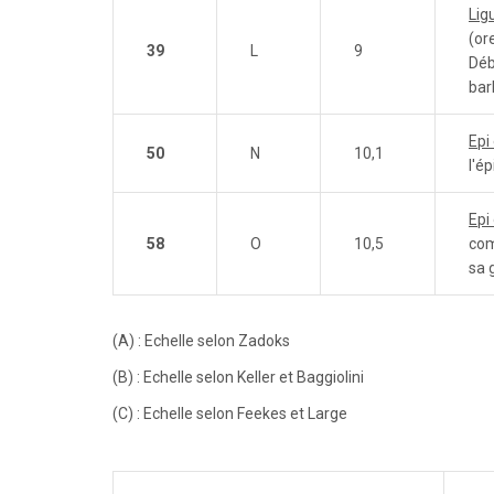
Ligu
(or
39
L
9
Déb
bar
Epi
50
N
10,1
l'ép
Epi
58
O
10,5
com
sa 
(A) : Echelle selon Zadoks
(B) : Echelle selon Keller et Baggiolini
(C) : Echelle selon Feekes et Large