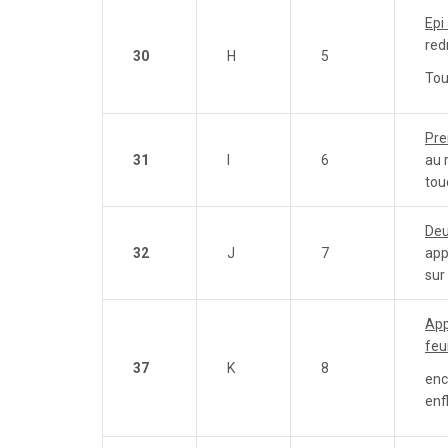
Epi
red
30
H
5
Tou
Pre
31
I
6
au 
tou
De
32
J
7
app
sur 
App
feui
37
K
8
enc
enf