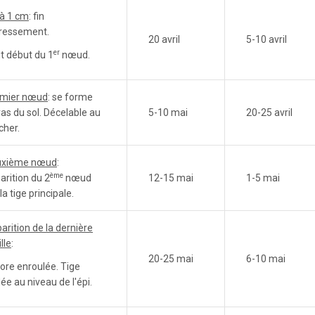
 à 1 cm
: fin
ressement.
20 avril
5-10 avril
er
t début du 1
nœud.
mier nœud
: se forme
ras du sol. Décelable au
5-10 mai
20-25 avril
cher.
uxième nœud
:
ème
arition du 2
nœud
12-15 mai
1-5 mai
la tige principale.
arition de la dernière
lle
:
20-25 mai
6-10 mai
ore enroulée. Tige
lée au niveau de l'épi.