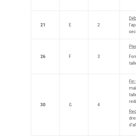
Déb
21
E
2
l'a
sec
Ple
26
F
3
For
tall
Fin
maî
tal
red
30
G
4
Red
dre
d'a