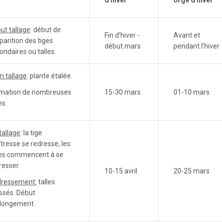
d'hiver
orge d'hiver
ut tallage
: début de
Fin d'hiver -
Avant et
pparition des tiges
début mars
pendant l'hiver
ondaires ou talles.
in tallage
: plante étalée.
mation de nombreuses
15-30 mars
01-10 mars
es.
 tallage
: la tige
tresse se redresse, les
les commencent à se
resser.
10-15 avril
20-25 mars
ressement:
talles
ssés. Début
llongement.