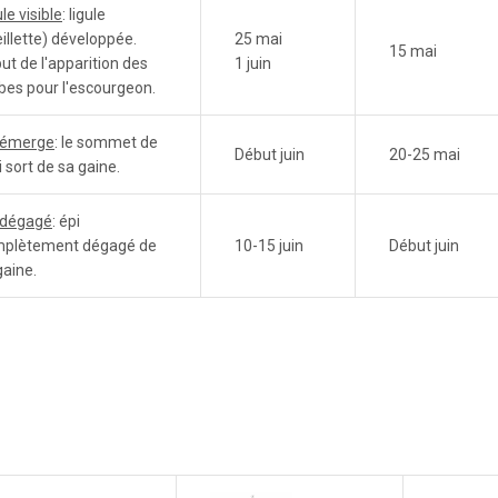
le visible
: ligule
eillette) développée.
25 mai
15 mai
ut de l'apparition des
1 juin
bes pour l'escourgeon.
 émerge
: le sommet de
Début juin
20-25 mai
i sort de sa gaine.
 dégagé
: épi
plètement dégagé de
10-15 juin
Début juin
gaine.