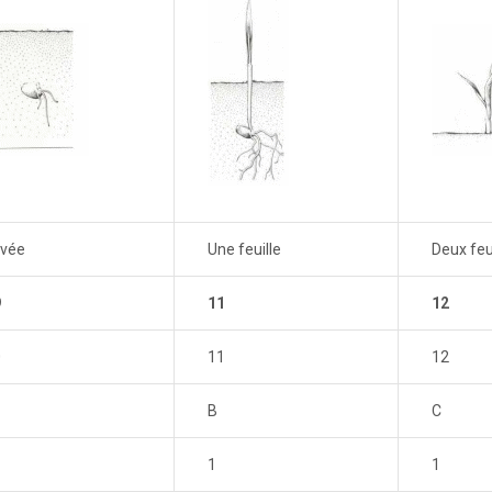
evée
Une feuille
Deux feu
9
11
12
0
11
12
B
C
1
1