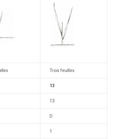
illes
Trois feuilles
13
13
D
1