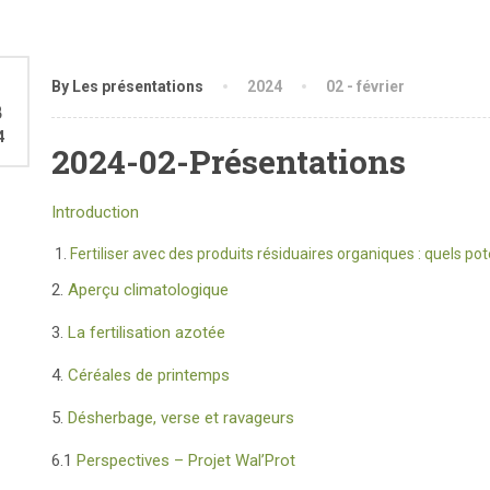
2
By Les présentations
2024
02 - février
B
4
2024-02-Présentations
Introduction
Fertiliser avec des produits résiduaires organiques : quels pote
2.
Aperçu climatologique
3.
La fertilisation azotée
4.
Céréales de printemps
5.
Désherbage, verse et ravageurs
6.1
Perspectives – Projet Wal’Prot