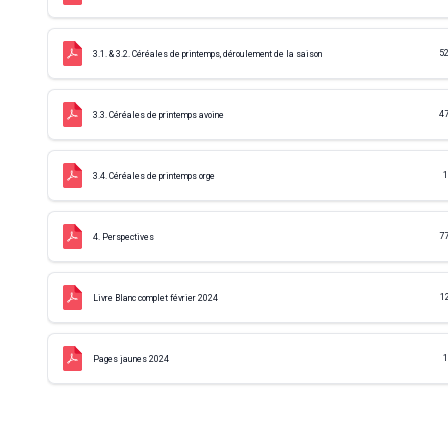
52
3.1. & 3.2. Céréales de printemps, déroulement de la saison
47
3.3. Céréales de printemps avoine
1
3.4. Céréales de printemps orge
77
4. Perspectives
1
Livre Blanc complet février 2024
1
Pages jaunes 2024