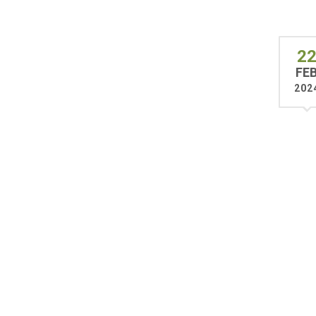
2
FE
202