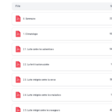
File
S
22
0. Sommaire
93
1. Climatologie
94
2.1. Lutte contre les adventices
1
2.2. La fertilisation azotée
53
2.3. Lutte intégrée contre la verse
1
2.4. Lutte intégrée contre les maladies
42
2.5. Lutte intégré contre les ravageurs