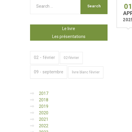
0
AP
202
Le livre
Les présentations
02 - février
02-février
09 - septembre
livre blanc février
2017
2018
2019
2020
2021
2022