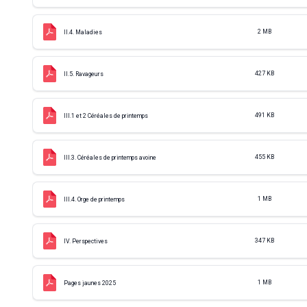
2 MB
II.4. Maladies
427 KB
II.5. Ravageurs
491 KB
III.1 et 2 Céréales de printemps
455 KB
III.3. Céréales de printemps avoine
1 MB
III.4. Orge de printemps
347 KB
IV. Perspectives
1 MB
Pages jaunes 2025