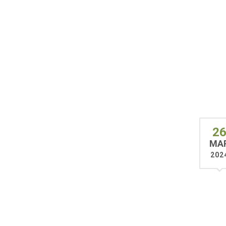
2
MA
202