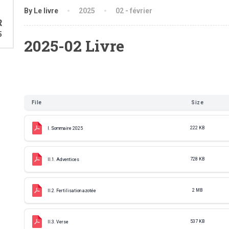
1
By Le livre
2025
02 - février
R
5
2025-02 Livre
File
Size
222 KB
I. Sommaire 2025
728 KB
II.1. Adventices
2 MB
II.2. Fertilisation azotée
537 KB
II.3. Verse