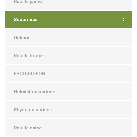
Rouille jaune
Septoriose
Oïdium
Rouille brune
ESCOURGEON
Helminthosporiose
Rhynchosporiose
Rouille naine