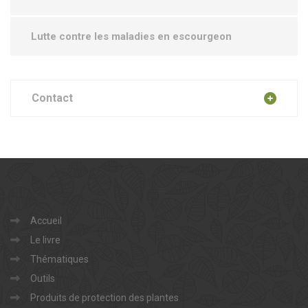
Lutte contre les maladies en escourgeon
Contact
Accueil
Le livre
Thématiques
Outils
Produits de protection des plantes