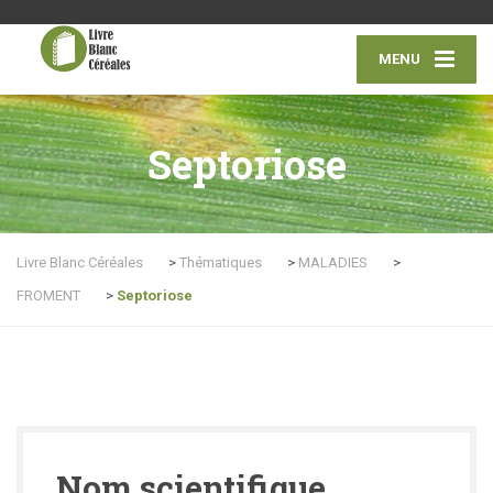
MENU
Septoriose
Livre Blanc Céréales
>
Thématiques
>
MALADIES
>
FROMENT
>
Septoriose
Nom scientifique