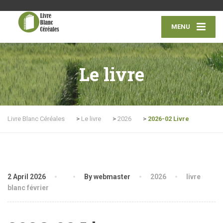
MENU
Le livre
Livre Blanc Céréales
>
Le livre
>
2026
>
2026-02 Livre
2 April 2026
By webmaster
2026
livre
blanc février