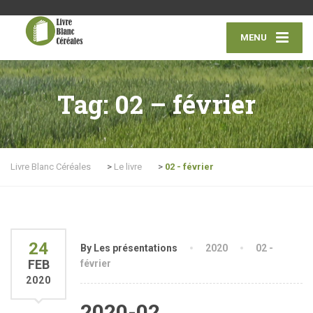
MENU
Tag:
02 – février
Livre Blanc Céréales
>
Le livre
>
02 - février
24
By Les présentations
2020
02 -
FEB
février
2020
2020-02