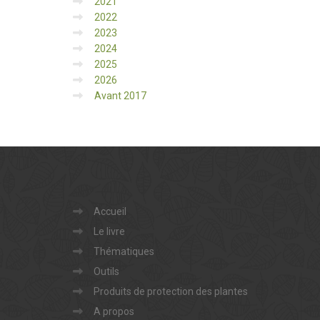
2021
2022
2023
2024
2025
2026
Avant 2017
Accueil
Le livre
Thématiques
Outils
Produits de protection des plantes
A propos