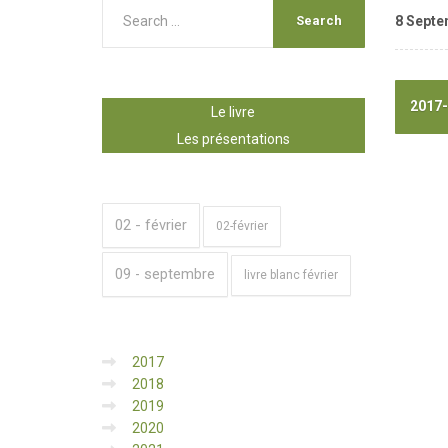
8 Septe
2017-
Le livre
Les présentations
02 - février
02-février
09 - septembre
livre blanc février
2017
2018
2019
2020