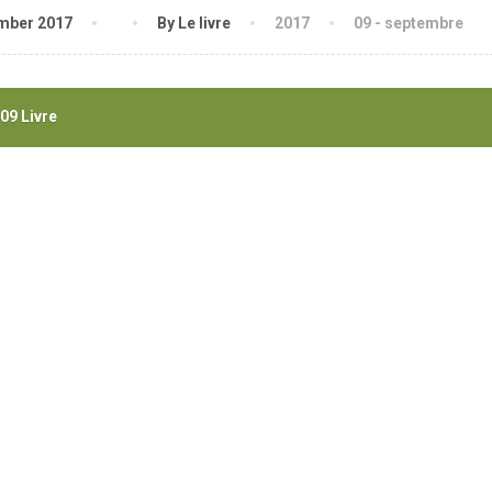
mber 2017
By Le livre
2017
09 - septembre
09 Livre