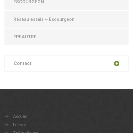
ESCOURGEON
Réseau essais – Escourgeon
EPEAUTRE
Contact
Accueil
Le livre