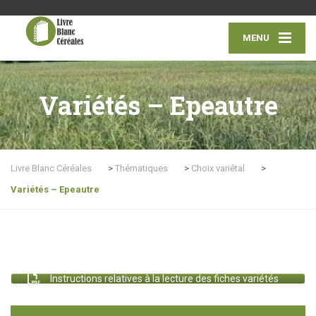
MENU
Variétés – Epeautre
Livre Blanc Céréales
>
Thématiques
>
Choix variétal
>
Variétés – Epeautre
Instructions relatives à la lecture des fiches variétés