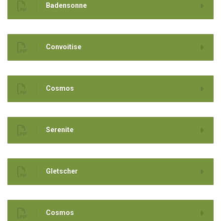
Badensonne
Convoitise
Cosmos
Serenite
Gletscher
Cosmos