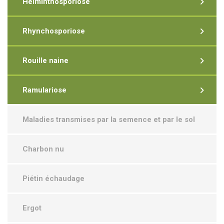
Helminthosporiose
Rhynchosporiose
Rouille naine
Ramulariose
Maladies transmises par la semence et par le sol
Charbon nu
Piétin échaudage
Ergot