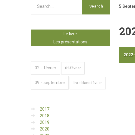
5 Septe
20
Le livre
Les présentations
2022-
02 - février
02-février
09 - septembre
livre blanc février
2017
2018
2019
2020