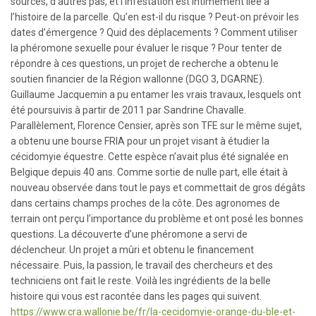
sources, d’autres pas, et l’infestation est intimement liée à
l’histoire de la parcelle. Qu’en est-il du risque ? Peut-on prévoir les
dates d’émergence ? Quid des déplacements ? Comment utiliser
la phéromone sexuelle pour évaluer le risque ? Pour tenter de
répondre à ces questions, un projet de recherche a obtenu le
soutien financier de la Région wallonne (DGO 3, DGARNE).
Guillaume Jacquemin a pu entamer les vrais travaux, lesquels ont
été poursuivis à partir de 2011 par Sandrine Chavalle.
Parallèlement, Florence Censier, après son TFE sur le même sujet,
a obtenu une bourse FRIA pour un projet visant à étudier la
cécidomyie équestre. Cette espèce n’avait plus été signalée en
Belgique depuis 40 ans. Comme sortie de nulle part, elle était à
nouveau observée dans tout le pays et commettait de gros dégâts
dans certains champs proches de la côte. Des agronomes de
terrain ont perçu l’importance du problème et ont posé les bonnes
questions. La découverte d’une phéromone a servi de
déclencheur. Un projet a mûri et obtenu le financement
nécessaire. Puis, la passion, le travail des chercheurs et des
techniciens ont fait le reste. Voilà les ingrédients de la belle
histoire qui vous est racontée dans les pages qui suivent.
https://www.cra.wallonie.be/fr/la-cecidomyie-orange-du-ble-et-