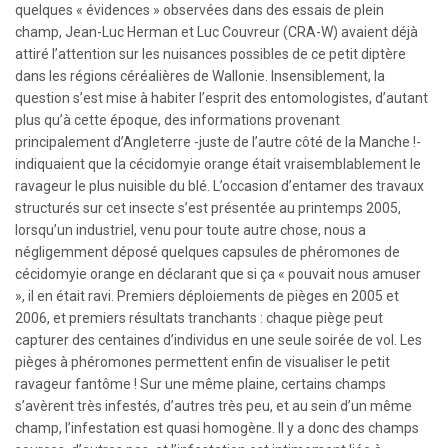
quelques « évidences » observées dans des essais de plein
champ, Jean-Luc Herman et Luc Couvreur (CRA-W) avaient déjà
attiré l’attention sur les nuisances possibles de ce petit diptère
dans les régions céréalières de Wallonie. Insensiblement, la
question s’est mise à habiter l’esprit des entomologistes, d’autant
plus qu’à cette époque, des informations provenant
principalement d’Angleterre -juste de l’autre côté de la Manche !-
indiquaient que la cécidomyie orange était vraisemblablement le
ravageur le plus nuisible du blé. L’occasion d’entamer des travaux
structurés sur cet insecte s’est présentée au printemps 2005,
lorsqu’un industriel, venu pour toute autre chose, nous a
négligemment déposé quelques capsules de phéromones de
cécidomyie orange en déclarant que si ça « pouvait nous amuser
», il en était ravi. Premiers déploiements de pièges en 2005 et
2006, et premiers résultats tranchants : chaque piège peut
capturer des centaines d’individus en une seule soirée de vol. Les
pièges à phéromones permettent enfin de visualiser le petit
ravageur fantôme ! Sur une même plaine, certains champs
s’avèrent très infestés, d’autres très peu, et au sein d’un même
champ, l’infestation est quasi homogène. Il y a donc des champs