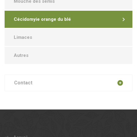
Mouche des semis
Cécidomyie orange du blé
Limaces
Autres
Contact