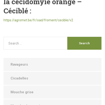
la cécidomyie orange –
Céciblé :
https://agromet.be/fr/oad/froment/cecible/v2
Ravageurs
Cicadelles
Mouche grise