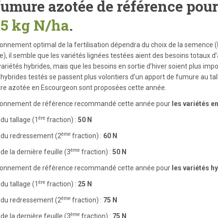
fumure azotée de référence pour
75 kg N/ha
.
ionnement optimal de la fertilisation dépendra du choix de la semence (
), il semble que les variétés lignées testées aient des besoins totaux d
variétés hybrides, mais que les besoins en sortie d’hiver soient plus imp
 hybrides testés se passent plus volontiers d’un apport de fumure au t
re azotée en Escourgeon sont proposées cette année.
tionnement de référence recommandé cette année pour
les variétés en
ère
 du tallage (1
fraction) :
50 N
ème
 du redressement (2
fraction) :
60 N
ème
de la dernière feuille (3
fraction) :
50 N
tionnement de référence recommandé cette année pour
les variétés h
ère
 du tallage (1
fraction) :
25 N
ème
 du redressement (2
fraction) :
75 N
ème
de la dernière feuille (3
fraction) :
75 N