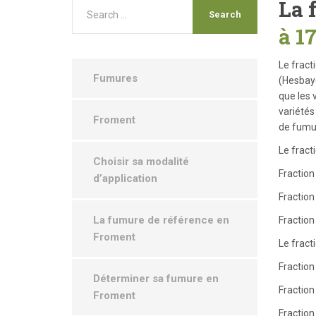
La 
à
1
Le fract
Fumures
(Hesbaye
que les 
variétés
Froment
de fumu
Le frac
Choisir sa modalité
Fraction
d’application
Fraction
La fumure de référence en
Fraction 
Froment
Le frac
Fraction
Déterminer sa fumure en
Fraction
Froment
Fraction 