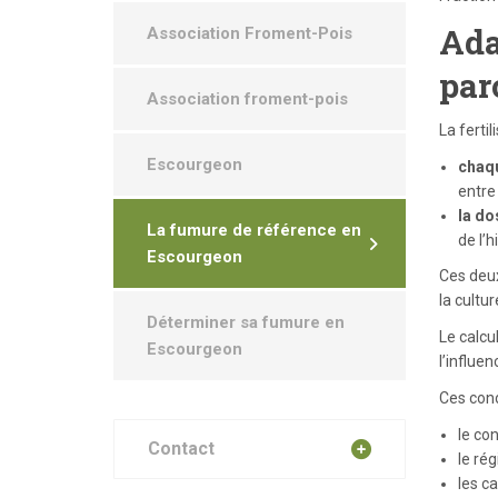
Ada
Association Froment-Pois
par
Association froment-pois
La fertil
Escourgeon
chaqu
entre 
la do
La fumure de référence en
de l’
Escourgeon
Ces deux
la cultu
Déterminer sa fumure en
Le calcu
Escourgeon
l’influen
Ces cond
le co
Contact
le ré
les ca