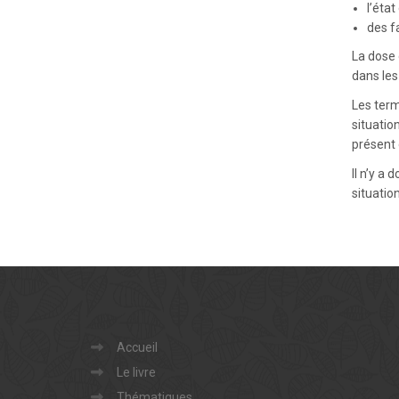
l’état
des f
La dose 
dans les
Les term
situatio
présent 
Il n’y a
situatio
Accueil
Le livre
Thématiques