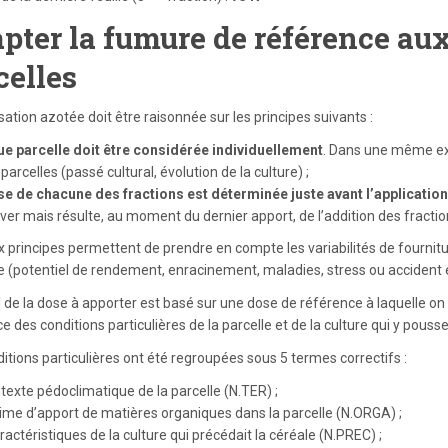
pter la fumure de référence aux
celles
isation azotée doit être raisonnée sur les principes suivants :
e parcelle doit être considérée individuellement
. Dans une même expl
parcelles (passé cultural, évolution de la culture) ;
se de chacune des fractions est déterminée juste avant l’application
hiver mais résulte, au moment du dernier apport, de l’addition des fractio
 principes permettent de prendre en compte les variabilités de fourniture
re (potentiel de rendement, enracinement, maladies, stress ou accident 
l de la dose à apporter est basé sur une dose de référence à laquelle on 
ce des conditions particulières de la parcelle et de la culture qui y pousse
itions particulières ont été regroupées sous 5 termes correctifs :
ntexte pédoclimatique de la parcelle (N.TER) ;
gime d’apport de matières organiques dans la parcelle (N.ORGA) ;
ractéristiques de la culture qui précédait la céréale (N.PREC) ;