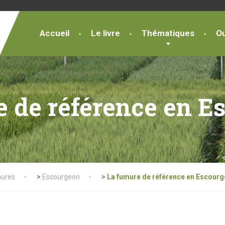
Accueil
Le livre
Thématiques
Ou
e de référence en E
ures
>
Escourgeon
>
La fumure de référence en Escour