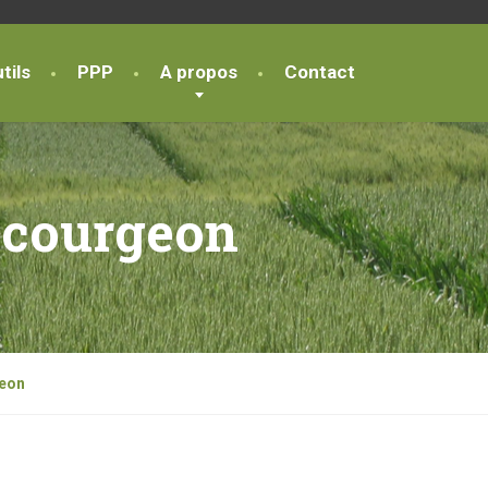
tils
PPP
A propos
Contact
scourgeon
geon