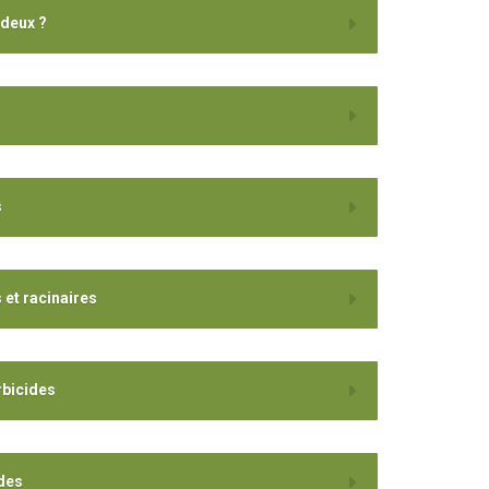
 deux ?
s
 et racinaires
rbicides
ides